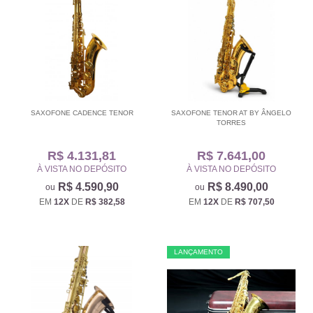
SAXOFONE CADENCE TENOR
SAXOFONE TENOR AT BY ÂNGELO
TORRES
R$ 4.131,81
R$ 7.641,00
À VISTA NO DEPÓSITO
À VISTA NO DEPÓSITO
R$ 4.590,90
R$ 8.490,00
EM
12X
DE
R$ 382,58
EM
12X
DE
R$ 707,50
LANÇAMENTO