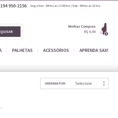
1194
950-2156
Seg a Sex - 09 hrs às 17:00 hrs / Sáb - 09 hrs às 13 hrs.
Minhas Compras
SQUISAR
R$ 0,00
A
PALHETAS
ACESSÓRIOS
APRENDA SAX!
Selecione
ORDENAR POR
.