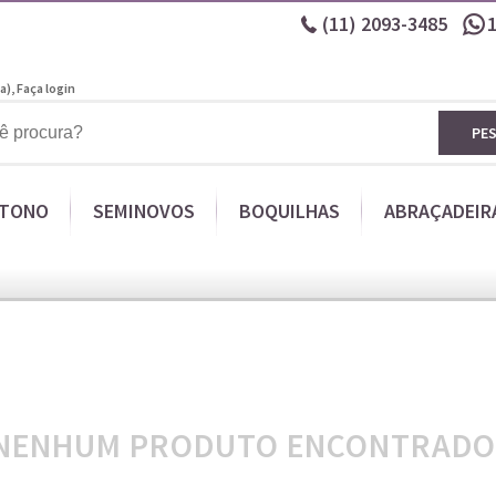
(11)
2093-3485
a),
Faça login
PE
ITONO
SEMINOVOS
BOQUILHAS
ABRAÇADEIR
NENHUM PRODUTO ENCONTRADO