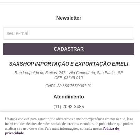
Newsletter
CADASTRAR
SAXSHOP IMPORTAÇÃO E EXPORTAÇÃO EIRELI
Rua Leopoldo de Freitas, 247
-
Vila Centenário, São Paulo
-
SP
CEP: 03645-010
CNPJ: 28.660.755/0001-31
Atendimento
(11)
2093-3485
1194
950-2156
(WhatsApp)
Usamos cookies para garantir que oferecemos a melhor experiência em nosso site. Isso
Seg a Sex - 09 hrs às 17:00 hrs / Sáb - 09 hrs às 13 hrs.
inclui cookies de sites de redes sociais de terceiros e cookies de publicidade que podem
analisar seu uso deste site. Para mais informações, consulte nossa
Política de
atendimento@saxshop.com.br
privacidade
.