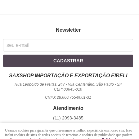
Newsletter
CADASTRAR
SAXSHOP IMPORTAÇÃO E EXPORTAÇÃO EIRELI
Rua Leopoldo de Freitas, 247
-
Vila Centenário, São Paulo
-
SP
CEP: 03645-010
CNPJ: 28.660.755/0001-31
Atendimento
(11)
2093-3485
1194
950-2156
(WhatsApp)
Usamos cookies para garantir que oferecemos a melhor experiência em nosso site. Isso
Seg a Sex - 09 hrs às 17:00 hrs / Sáb - 09 hrs às 13 hrs.
inclui cookies de sites de redes sociais de terceiros e cookies de publicidade que podem