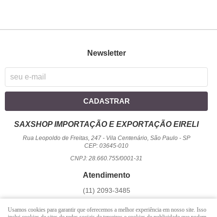
Newsletter
CADASTRAR
SAXSHOP IMPORTAÇÃO E EXPORTAÇÃO EIRELI
Rua Leopoldo de Freitas, 247
-
Vila Centenário, São Paulo
-
SP
CEP: 03645-010
CNPJ: 28.660.755/0001-31
Atendimento
(11)
2093-3485
1194
950-2156
(WhatsApp)
Usamos cookies para garantir que oferecemos a melhor experiência em nosso site. Isso
Seg a Sex - 09 hrs às 17:00 hrs / Sáb - 09 hrs às 13 hrs.