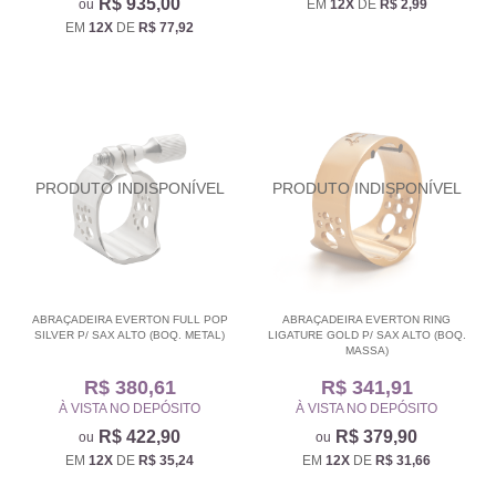
R$ 935,00
EM
12X
DE
R$ 2,99
EM
12X
DE
R$ 77,92
ABRAÇADEIRA EVERTON FULL POP
ABRAÇADEIRA EVERTON RING
SILVER P/ SAX ALTO (BOQ. METAL)
LIGATURE GOLD P/ SAX ALTO (BOQ.
MASSA)
R$ 380,61
R$ 341,91
À VISTA NO DEPÓSITO
À VISTA NO DEPÓSITO
R$ 422,90
R$ 379,90
EM
12X
DE
R$ 35,24
EM
12X
DE
R$ 31,66