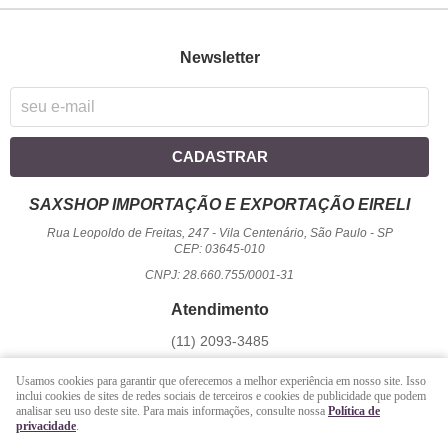
Newsletter
CADASTRAR
SAXSHOP IMPORTAÇÃO E EXPORTAÇÃO EIRELI
Rua Leopoldo de Freitas, 247
-
Vila Centenário, São Paulo
-
SP
CEP: 03645-010
CNPJ: 28.660.755/0001-31
Atendimento
(11)
2093-3485
1194
950-2156
(WhatsApp)
Usamos cookies para garantir que oferecemos a melhor experiência em nosso site. Isso
Seg a Sex - 09 hrs às 17:00 hrs / Sáb - 09 hrs às 13 hrs.
inclui cookies de sites de redes sociais de terceiros e cookies de publicidade que podem
analisar seu uso deste site. Para mais informações, consulte nossa
Política de
atendimento@saxshop.com.br
privacidade
.