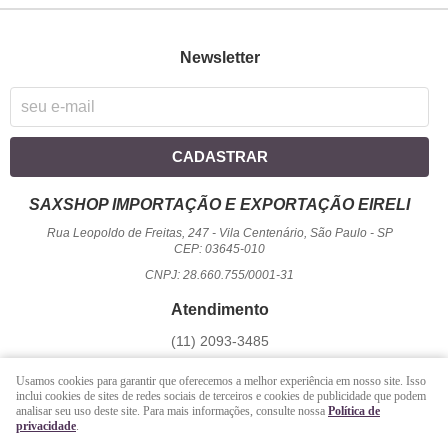
Newsletter
CADASTRAR
SAXSHOP IMPORTAÇÃO E EXPORTAÇÃO EIRELI
Rua Leopoldo de Freitas, 247
-
Vila Centenário, São Paulo
-
SP
CEP: 03645-010
CNPJ: 28.660.755/0001-31
Atendimento
(11)
2093-3485
1194
950-2156
(WhatsApp)
Usamos cookies para garantir que oferecemos a melhor experiência em nosso site. Isso
Seg a Sex - 09 hrs às 17:00 hrs / Sáb - 09 hrs às 13 hrs.
inclui cookies de sites de redes sociais de terceiros e cookies de publicidade que podem
analisar seu uso deste site. Para mais informações, consulte nossa
Política de
atendimento@saxshop.com.br
privacidade
.