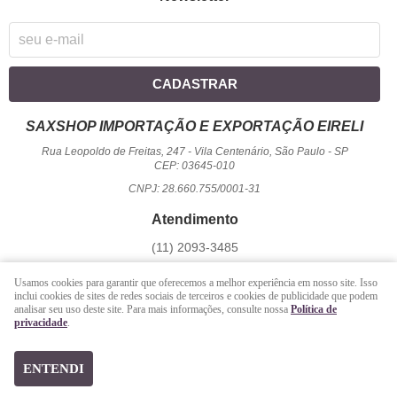
CADASTRAR
SAXSHOP IMPORTAÇÃO E EXPORTAÇÃO EIRELI
Rua Leopoldo de Freitas, 247
-
Vila Centenário, São Paulo
-
SP
CEP: 03645-010
CNPJ: 28.660.755/0001-31
Atendimento
(11)
2093-3485
1194
950-2156
(WhatsApp)
Usamos cookies para garantir que oferecemos a melhor experiência em nosso site. Isso
Seg a Sex - 09 hrs às 17:00 hrs / Sáb - 09 hrs às 13 hrs.
inclui cookies de sites de redes sociais de terceiros e cookies de publicidade que podem
analisar seu uso deste site. Para mais informações, consulte nossa
Política de
atendimento@saxshop.com.br
privacidade
.
LOJA VIRTUAL CRIADA POR
ENTENDI
https://www.saxshop.com.br/file/exportacao/xml-shopback-.xml