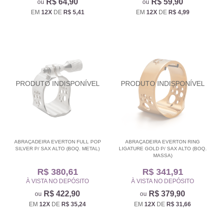
R$ 64,90
R$ 59,90
EM
12X
DE
R$ 5,41
EM
12X
DE
R$ 4,99
ABRAÇADEIRA EVERTON FULL POP
ABRAÇADEIRA EVERTON RING
SILVER P/ SAX ALTO (BOQ. METAL)
LIGATURE GOLD P/ SAX ALTO (BOQ.
MASSA)
R$ 380,61
R$ 341,91
À VISTA NO DEPÓSITO
À VISTA NO DEPÓSITO
R$ 422,90
R$ 379,90
EM
12X
DE
R$ 35,24
EM
12X
DE
R$ 31,66