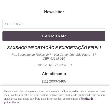
Newsletter
CADASTRAR
SAXSHOP IMPORTAÇÃO E EXPORTAÇÃO EIRELI
Rua Leopoldo de Freitas, 247
-
Vila Centenário, São Paulo
-
SP
CEP: 03645-010
CNPJ: 28.660.755/0001-31
Atendimento
(11)
2093-3485
1194
950-2156
(WhatsApp)
Usamos cookies para garantir que oferecemos a melhor experiência em nosso site. Isso
Seg a Sex - 09 hrs às 17:00 hrs / Sáb - 09 hrs às 13 hrs.
inclui cookies de sites de redes sociais de terceiros e cookies de publicidade que podem
analisar seu uso deste site. Para mais informações, consulte nossa
Política de
atendimento@saxshop.com.br
privacidade
.