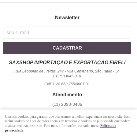
Newsletter
CADASTRAR
SAXSHOP IMPORTAÇÃO E EXPORTAÇÃO EIRELI
Rua Leopoldo de Freitas, 247
-
Vila Centenário, São Paulo
-
SP
CEP: 03645-010
CNPJ: 28.660.755/0001-31
Atendimento
(11)
2093-3485
1194
950-2156
(WhatsApp)
Usamos cookies para garantir que oferecemos a melhor experiência em nosso site. Isso
Seg a Sex - 09 hrs às 17:00 hrs / Sáb - 09 hrs às 13 hrs.
inclui cookies de sites de redes sociais de terceiros e cookies de publicidade que podem
analisar seu uso deste site. Para mais informações, consulte nossa
Política de
atendimento@saxshop.com.br
privacidade
.