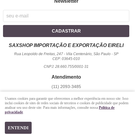
Newsletter
CADASTRAR
SAXSHOP IMPORTAÇÃO E EXPORTAÇÃO EIRELI
Rua Leopoldo de Freitas, 247
-
Vila Centenário, São Paulo
-
SP
CEP: 03645-010
CNPJ: 28.660.755/0001-31
Atendimento
(11)
2093-3485
1194
950-2156
(WhatsApp)
Usamos cookies para garantir que oferecemos a melhor experiência em nosso site. Isso
Seg a Sex - 09 hrs às 17:00 hrs / Sáb - 09 hrs às 13 hrs.
inclui cookies de sites de redes sociais de terceiros e cookies de publicidade que podem
analisar seu uso deste site. Para mais informações, consulte nossa
Política de
atendimento@saxshop.com.br
privacidade
.
LOJA VIRTUAL CRIADA POR
ENTENDI