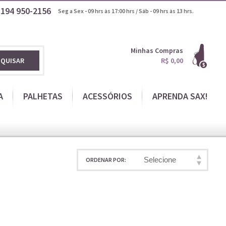
1194
950-2156
Seg a Sex - 09 hrs às 17:00 hrs / Sáb - 09 hrs às 13 hrs.
Minhas Compras
SQUISAR
R$ 0,00
A
PALHETAS
ACESSÓRIOS
APRENDA SAX!
Selecione
ORDENAR POR