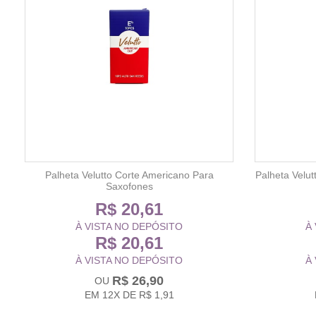
Palheta Velutto Corte Americano Para
Palheta Velu
Saxofones
R$ 20,61
À VISTA NO DEPÓSITO
À
R$ 20,61
À VISTA NO DEPÓSITO
À
R$ 26,90
EM
12X
DE
R$ 1,91