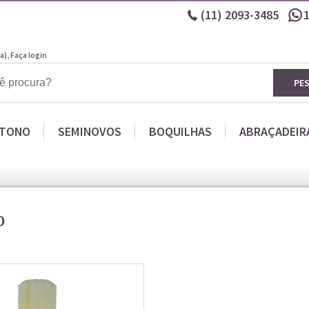
(11)
2093-3485
a),
Faça login
PE
ITONO
SEMINOVOS
BOQUILHAS
ABRAÇADEIR
o