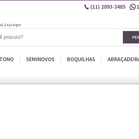
(11)
2093-3485
a),
Faça login
PE
ITONO
SEMINOVOS
BOQUILHAS
ABRAÇADEIR