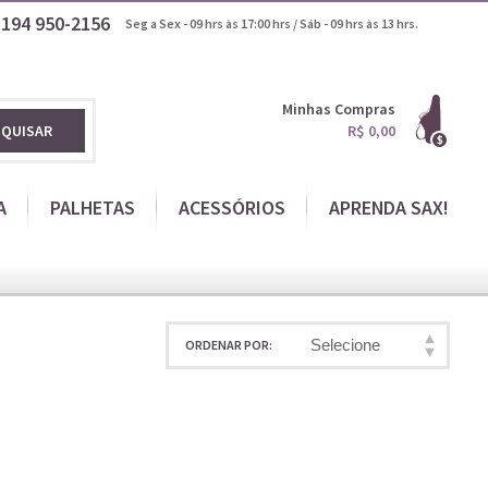
1194
950-2156
Seg a Sex - 09 hrs às 17:00 hrs / Sáb - 09 hrs às 13 hrs.
Minhas Compras
SQUISAR
R$ 0,00
A
PALHETAS
ACESSÓRIOS
APRENDA SAX!
Selecione
ORDENAR POR