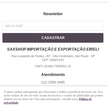
Newsletter
CADASTRAR
SAXSHOP IMPORTAÇÃO E EXPORTAÇÃO EIRELI
Rua Leopoldo de Freitas, 247
-
Vila Centenário, São Paulo
-
SP
CEP: 03645-010
CNPJ: 28.660.755/0001-31
Atendimento
(11)
2093-3485
1194
950-2156
(WhatsApp)
Usamos cookies para garantir que oferecemos a melhor experiência em nosso site. Isso
Seg a Sex - 09 hrs às 17:00 hrs / Sáb - 09 hrs às 13 hrs.
inclui cookies de sites de redes sociais de terceiros e cookies de publicidade que podem
analisar seu uso deste site. Para mais informações, consulte nossa
Política de
atendimento@saxshop.com.br
privacidade
.