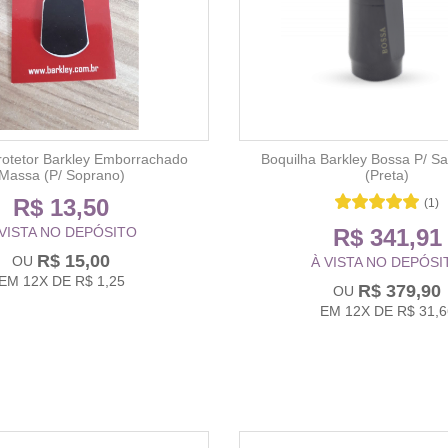
rotetor Barkley Emborrachado
Boquilha Barkley Bossa P/ S
Massa (P/ Soprano)
(Preta)
R$ 13,50
(1)
 VISTA NO DEPÓSITO
R$ 341,91
R$ 15,00
À VISTA NO DEPÓSI
EM
12X
DE
R$ 1,25
R$ 379,90
EM
12X
DE
R$ 31,6