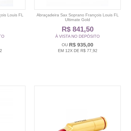
ois Louis FL
Abraçadeira Sax Soprano François Louis FL
Ultimate Gold
R$ 841,50
TO
À VISTA NO DEPÓSITO
R$ 935,00
2
EM
12X
DE
R$ 77,92