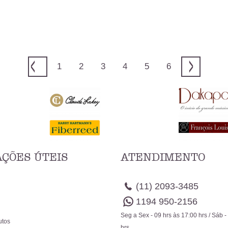
1
2
3
4
5
6
ÇÕES ÚTEIS
ATENDIMENTO
(11)
2093-3485
1194
950-2156
Seg a Sex - 09 hrs às 17:00 hrs / Sáb -
utos
hrs.