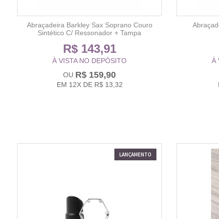
Abraçadeira Barkley Sax Soprano Couro
Abraçad
Sintético C/ Ressonador + Tampa
R$ 143,91
À VISTA NO DEPÓSITO
À
R$ 159,90
EM
12X
DE
R$ 13,32
LANÇAMENTO