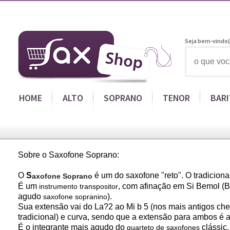
Seja bem-vindo(
HOME
ALTO
SOPRANO
TENOR
BAR
Sobre o Saxofone Soprano:
O
S
é um do saxofone "reto". O tradicion
axofone Soprano
É um
, com afinação em Si Bemol (B?
instrumento transpositor
agudo
).
saxofone sopranino
Sua extensão vai do La?2 ao Mi b 5 (nos mais antigos ch
tradicional) e curva, sendo que a extensão para ambos é
É o integrante mais agudo do
clássic.
quarteto de saxofones