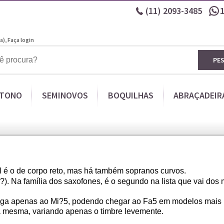
(11)
2093-3485
a),
Faça login
PE
ITONO
SEMINOVOS
BOQUILHAS
ABRAÇADEIR
al é o de corpo reto, mas há também sopranos curvos.
). Na família dos saxofones, é o segundo na lista que vai dos
ega apenas ao Mi?5, podendo chegar ao Fa5 em modelos mais r
 a mesma, variando apenas o timbre levemente.