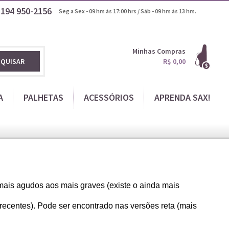
1194
950-2156
Seg a Sex - 09 hrs às 17:00 hrs / Sáb - 09 hrs às 13 hrs.
Minhas Compras
SQUISAR
R$ 0,00
A
PALHETAS
ACESSÓRIOS
APRENDA SAX!
 mais agudos aos mais graves (existe o ainda mais
ecentes). Pode ser encontrado nas versões reta (mais