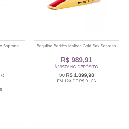
ax Soprano
Boquilha Barkley Malbec Gold Sax Soprano
R$ 989,91
À VISTA NO DEPÓSITO
R$ 1.099,90
TO
EM
12X
DE
R$ 91,66
6