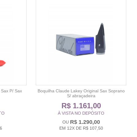
 Sax P/ Sax
Boquilha Claude Lakey Original Sax Soprano
S/ abraçadeira
R$ 1.161,00
TO
À VISTA NO DEPÓSITO
R$ 1.290,00
6
EM
12X
DE
R$ 107,50