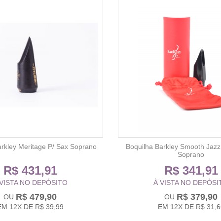
arkley Meritage P/ Sax Soprano
Boquilha Barkley Smooth Jazz
Soprano
R$ 431,91
R$ 341,91
 VISTA NO DEPÓSITO
À VISTA NO DEPÓSI
R$ 479,90
R$ 379,90
EM
12X
DE
R$ 39,99
EM
12X
DE
R$ 31,6