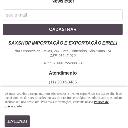
Newsletter
CADASTRAR
SAXSHOP IMPORTAÇÃO E EXPORTAÇÃO EIRELI
Rua Leopoldo de Freitas, 247
-
Vila Centenário, São Paulo
-
SP
CEP: 03645-010
CNPJ: 28.660.755/0001-31
Atendimento
(11)
2093-3485
1194
950-2156
(WhatsApp)
Usamos cookies para garantir que oferecemos a melhor experiência em nosso site. Isso
Seg a Sex - 09 hrs às 17:00 hrs / Sáb - 09 hrs às 13 hrs.
inclui cookies de sites de redes sociais de terceiros e cookies de publicidade que podem
analisar seu uso deste site. Para mais informações, consulte nossa
Política de
atendimento@saxshop.com.br
privacidade
.
LOJA VIRTUAL CRIADA POR
ENTENDI