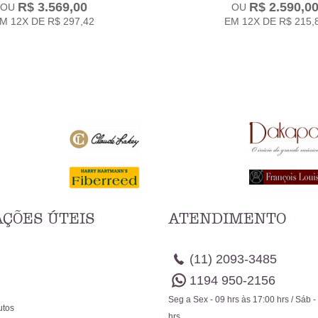
R$ 3.569,00
R$ 2.590,0
EM
12X
DE
R$ 297,42
EM
12X
DE
R$ 215,
ÇÕES ÚTEIS
ATENDIMENTO
(11)
2093-3485
1194
950-2156
Seg a Sex - 09 hrs às 17:00 hrs / Sáb -
utos
hrs.