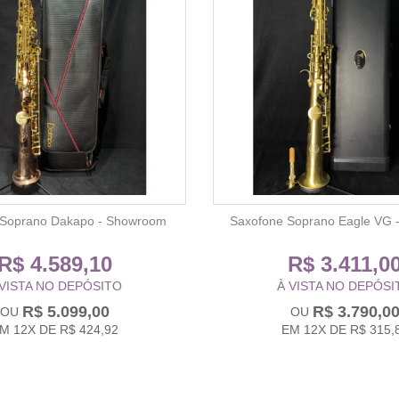
 Soprano Dakapo - Showroom
Saxofone Soprano Eagle VG 
R$ 4.589,10
R$ 3.411,0
 VISTA NO DEPÓSITO
À VISTA NO DEPÓSI
R$ 5.099,00
R$ 3.790,0
EM
12X
DE
R$ 424,92
EM
12X
DE
R$ 315,