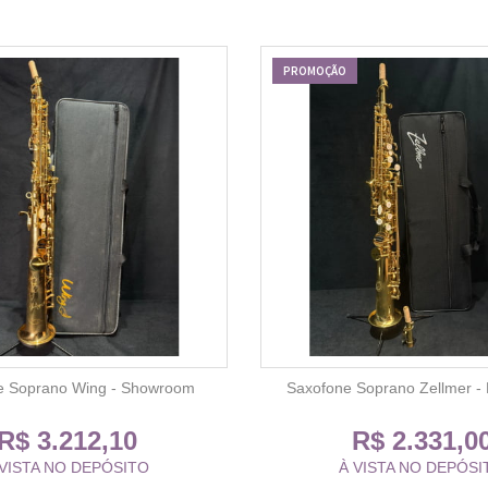
PROMOÇÃO
e Soprano Wing - Showroom
Saxofone Soprano Zellmer -
R$ 3.212,10
R$ 2.331,0
 VISTA NO DEPÓSITO
À VISTA NO DEPÓSI