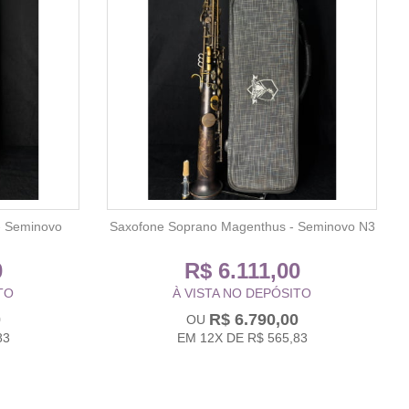
- Seminovo
Saxofone Soprano Magenthus - Seminovo N3
0
R$ 6.111,00
TO
À VISTA NO DEPÓSITO
0
R$ 6.790,00
83
EM
12X
DE
R$ 565,83