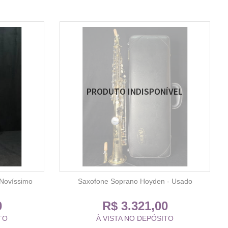
 Novíssimo
Saxofone Soprano Hoyden - Usado
0
R$ 3.321,00
TO
À VISTA NO DEPÓSITO