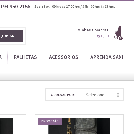
1194
950-2156
Seg a Sex - 09 hrs às 17:00 hrs / Sáb - 09 hrs às 13 hrs.
Minhas Compras
SQUISAR
R$ 0,00
A
PALHETAS
ACESSÓRIOS
APRENDA SAX!
Selecione
ORDENAR POR
PROMOÇÃO