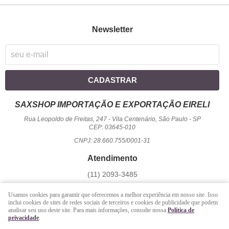
Newsletter
CADASTRAR
SAXSHOP IMPORTAÇÃO E EXPORTAÇÃO EIRELI
Rua Leopoldo de Freitas, 247
-
Vila Centenário, São Paulo
-
SP
CEP: 03645-010
CNPJ: 28.660.755/0001-31
Atendimento
(11)
2093-3485
1194
950-2156
(WhatsApp)
Usamos cookies para garantir que oferecemos a melhor experiência em nosso site. Isso
Seg a Sex - 09 hrs às 17:00 hrs / Sáb - 09 hrs às 13 hrs.
inclui cookies de sites de redes sociais de terceiros e cookies de publicidade que podem
analisar seu uso deste site. Para mais informações, consulte nossa
Política de
atendimento@saxshop.com.br
privacidade
.