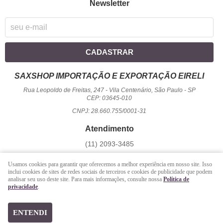
Newsletter
CADASTRAR
SAXSHOP IMPORTAÇÃO E EXPORTAÇÃO EIRELI
Rua Leopoldo de Freitas, 247
-
Vila Centenário, São Paulo
-
SP
CEP: 03645-010
CNPJ: 28.660.755/0001-31
Atendimento
(11)
2093-3485
1194
950-2156
(WhatsApp)
Usamos cookies para garantir que oferecemos a melhor experiência em nosso site. Isso
Seg a Sex - 09 hrs às 17:00 hrs / Sáb - 09 hrs às 13 hrs.
inclui cookies de sites de redes sociais de terceiros e cookies de publicidade que podem
analisar seu uso deste site. Para mais informações, consulte nossa
Política de
atendimento@saxshop.com.br
privacidade
.
LOJA VIRTUAL CRIADA POR
ENTENDI