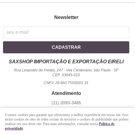
Newsletter
CADASTRAR
SAXSHOP IMPORTAÇÃO E EXPORTAÇÃO EIRELI
Rua Leopoldo de Freitas, 247
-
Vila Centenário, São Paulo
-
SP
CEP: 03645-010
CNPJ: 28.660.755/0001-31
Atendimento
(11)
2093-3485
1194
950-2156
(WhatsApp)
Usamos cookies para garantir que oferecemos a melhor experiência em nosso site. Isso
Seg a Sex - 09 hrs às 17:00 hrs / Sáb - 09 hrs às 13 hrs.
inclui cookies de sites de redes sociais de terceiros e cookies de publicidade que podem
analisar seu uso deste site. Para mais informações, consulte nossa
Política de
atendimento@saxshop.com.br
privacidade
.