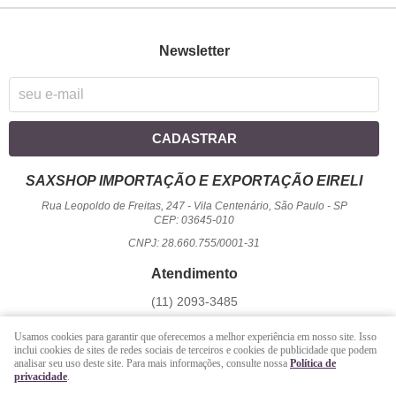
Newsletter
CADASTRAR
SAXSHOP IMPORTAÇÃO E EXPORTAÇÃO EIRELI
Rua Leopoldo de Freitas, 247
-
Vila Centenário, São Paulo
-
SP
CEP: 03645-010
CNPJ: 28.660.755/0001-31
Atendimento
(11)
2093-3485
1194
950-2156
(WhatsApp)
Usamos cookies para garantir que oferecemos a melhor experiência em nosso site. Isso
Seg a Sex - 09 hrs às 17:00 hrs / Sáb - 09 hrs às 13 hrs.
inclui cookies de sites de redes sociais de terceiros e cookies de publicidade que podem
analisar seu uso deste site. Para mais informações, consulte nossa
Política de
atendimento@saxshop.com.br
privacidade
.