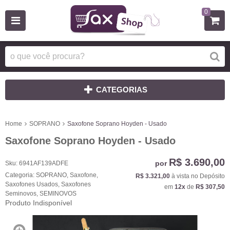
0
CATEGORIAS
Home
SOPRANO
Saxofone Soprano Hoyden - Usado
Saxofone Soprano Hoyden - Usado
R$ 3.690,00
por
Sku:
6941AF139ADFE
Categoria:
SOPRANO
,
Saxofone
,
R$ 3.321,00
à vista no Depósito
Saxofones Usados
,
Saxofones
em
12x
de
R$ 307,50
Seminovos
,
SEMINOVOS
Produto Indisponível