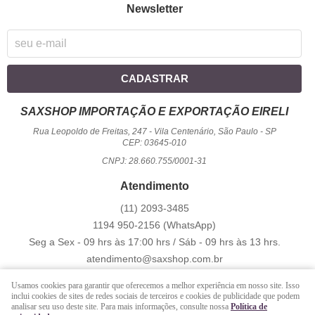
Newsletter
CADASTRAR
SAXSHOP IMPORTAÇÃO E EXPORTAÇÃO EIRELI
Rua Leopoldo de Freitas, 247
-
Vila Centenário, São Paulo
-
SP
CEP: 03645-010
CNPJ: 28.660.755/0001-31
Atendimento
(11)
2093-3485
1194
950-2156
(WhatsApp)
Seg a Sex - 09 hrs às 17:00 hrs / Sáb - 09 hrs às 13 hrs.
atendimento@saxshop.com.br
Usamos cookies para garantir que oferecemos a melhor experiência em nosso site. Isso
inclui cookies de sites de redes sociais de terceiros e cookies de publicidade que podem
LOJA VIRTUAL CRIADA POR
analisar seu uso deste site. Para mais informações, consulte nossa
Política de