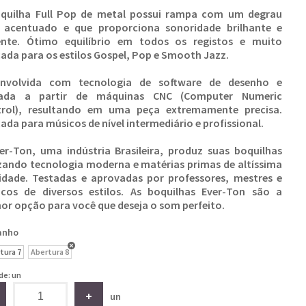
quilha Full Pop de metal possui rampa com um degrau
 acentuado e que proporciona sonoridade brilhante e
ente. Ótimo equilíbrio em todos os registos e muito
cada para os estilos Gospel, Pop e Smooth Jazz.
envolvida com tecnologia de software de desenho e
nada a partir de máquinas CNC (Computer Numeric
trol), resultando em uma peça extremamente precisa.
cada para músicos de nível intermediário e profissional.
er-Ton, uma indústria Brasileira, produz suas boquilhas
izando tecnologia moderna e matérias primas de altíssima
idade. Testadas e aprovadas por professores, mestres e
cos de diversos estilos. As boquilhas Ever-Ton são a
or opção para você que deseja o som perfeito.
anho
tura 7
Abertura 8
de: un
un