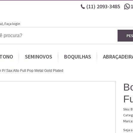
(11)
2093-3485
a),
Faça login
PE
ITONO
SEMINOVOS
BOQUILHAS
ABRAÇADEIR
 P/ Sax Alto Full Pop Metal Gold Plated
Bo
Fu
Sku:
B
Categ
Marca
Seja o