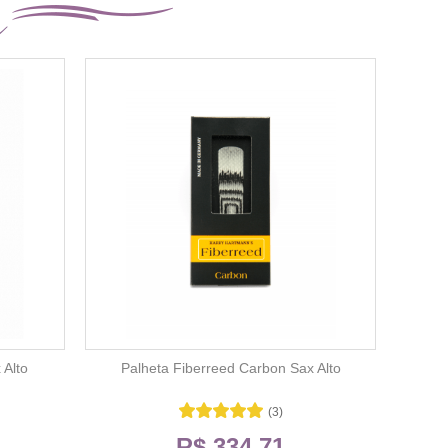
 Alto
Palheta Fiberreed Carbon Sax Alto
(3)
R$ 334,71