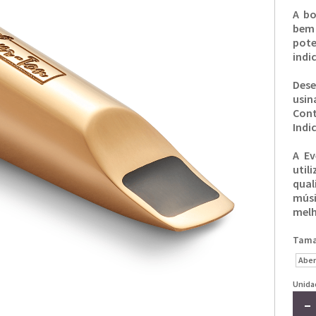
A bo
bem
pot
indi
Des
usi
Con
Indi
A Ev
util
qual
músi
melh
Tam
Aber
Unida