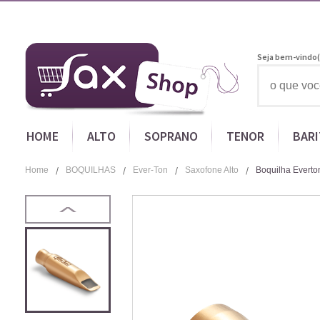
Seja bem-vindo(
HOME
ALTO
SOPRANO
TENOR
BAR
Home
BOQUILHAS
Ever-Ton
Saxofone Alto
Boquilha Everton