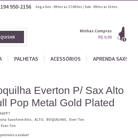
1194
950-2156
Seg a Sex - 09 hrs às 17:00 hrs / Sáb - 09 hrs às 13 hrs.
Minhas Compras
SQUISAR
R$ 0,00
A
PALHETAS
ACESSÓRIOS
APRENDA SAX!
quilha Everton P/ Sax Alto
ll Pop Metal Gold Plated
SAFP7
oria:
Saxofone Alto
ALTO
BOQUILHAS
Ever-Ton
:
Ever-Ton
 primeiro a avaliar!