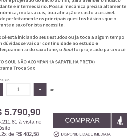
fone projetado do início ao fim, para atender o músico
dante e intermediário. Possui mecânica precisa altamente
nômica, molas azuis, boa afinação e custo acessível.
de perfeitamente os principais quesitos básicos que o
rante a saxofonista necessita.
ocê está iniciando seus estudos ou ja toca a algum tempo
m dúvidas se vai dar continuidade ao estudo e
feiçoamento do saxofone, o
Soul
foi projetado para você.
VO SOUL NÃO ACOMPANHA SAPATILHA PRETA)
rama Troca Sax
de: un
un
 5.790,90
COMPRAR
.211,81
à vista no
ósito
12x
de
R$ 482,58
DISPONIBILIDADE IMEDIATA