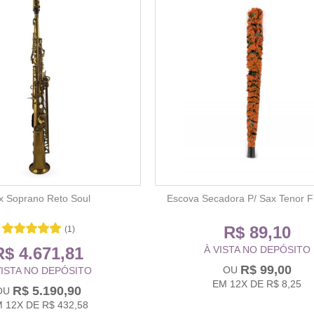
x Soprano Reto Soul
Escova Secadora P/ Sax Tenor F
R$ 89,10
(1)
R$ 4.671,81
À VISTA NO DEPÓSITO
R$ 99,00
VISTA NO DEPÓSITO
EM
12X
DE
R$ 8,25
R$ 5.190,90
M
12X
DE
R$ 432,58