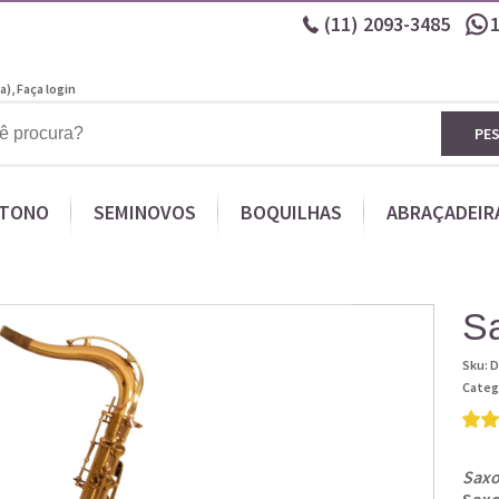
(11)
2093-3485
a),
Faça login
PE
ITONO
SEMINOVOS
BOQUILHAS
ABRAÇADEIR
S
Sku:
D
Categ
Saxo