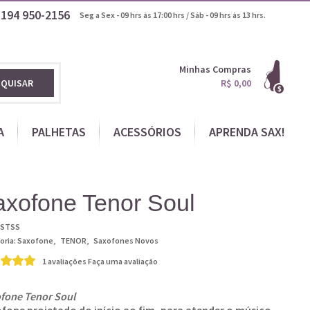
1194
950-2156
Seg a Sex - 09 hrs às 17:00 hrs / Sáb - 09 hrs às 13 hrs.
Minhas Compras
SQUISAR
R$ 0,00
A
PALHETAS
ACESSÓRIOS
APRENDA SAX!
axofone Tenor Soul
STSS
oria:
Saxofone
TENOR
Saxofones Novos
1 avaliações
Faça uma avaliação
fone Tenor Soul