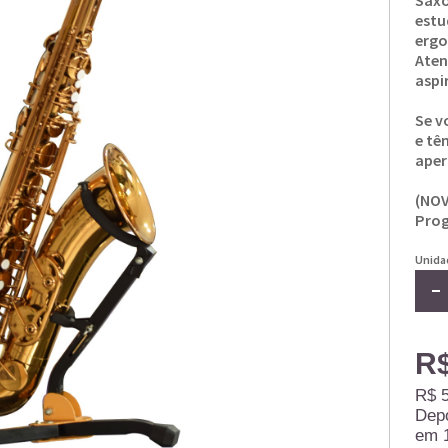
Saxo
estu
ergo
Aten
aspi
Se v
e tê
aper
(NO
Prog
Unida
R$
R$ 5
Dep
em