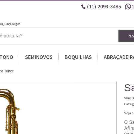
(11)
2093-3485
a),
Faça login
PE
ITONO
SEMINOVOS
BOQUILHAS
ABRAÇADEIR
ce Tenor
S
Sku:
D
Categ
Seja o
O S
Afin