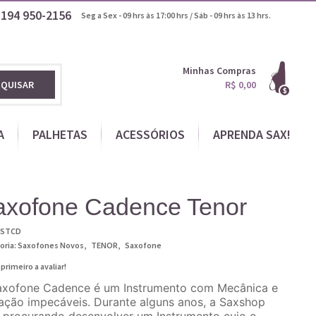
1194
950-2156
Seg a Sex - 09 hrs às 17:00 hrs / Sáb - 09 hrs às 13 hrs.
Minhas Compras
SQUISAR
R$ 0,00
A
PALHETAS
ACESSÓRIOS
APRENDA SAX!
axofone Cadence Tenor
STCD
oria:
Saxofones Novos
TENOR
Saxofone
 primeiro a avaliar!
axofone Cadence é um Instrumento com Mecânica e
ação impecáveis. Durante alguns anos, a Saxshop