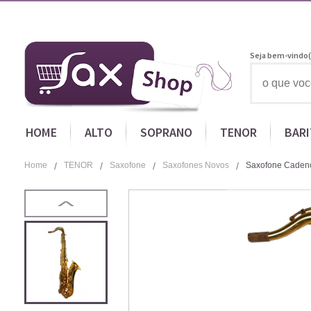
Seja bem-vindo(
HOME
ALTO
SOPRANO
TENOR
BAR
Home
TENOR
Saxofone
Saxofones Novos
Saxofone Caden