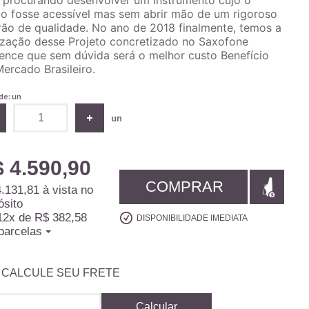
 procurando desenvolver um Instrumento cujo o
o fosse acessível mas sem abrir mão de um rigoroso
ão de qualidade. No ano de 2018 finalmente, temos a
ização desse Projeto concretizado no Saxofone
nce que sem dúvida será o melhor custo Benefício
ercado Brasileiro.
de: un
un
 4.590,90
COMPRAR
.131,81
à vista no
ósito
12x
de
R$ 382,58
DISPONIBILIDADE IMEDIATA
parcelas
CALCULE SEU FRETE
Calcular