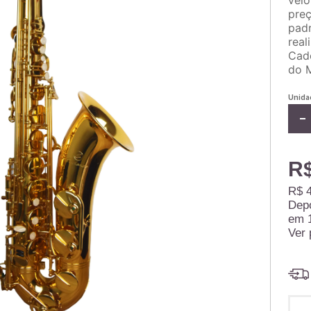
veio
preç
padr
real
Cade
do M
Unida
R$
R$ 4
Dep
em
Ver 