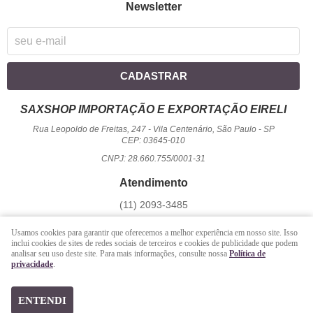
Newsletter
CADASTRAR
SAXSHOP IMPORTAÇÃO E EXPORTAÇÃO EIRELI
Rua Leopoldo de Freitas, 247
-
Vila Centenário, São Paulo
-
SP
CEP: 03645-010
CNPJ: 28.660.755/0001-31
Atendimento
(11)
2093-3485
1194
950-2156
(WhatsApp)
Usamos cookies para garantir que oferecemos a melhor experiência em nosso site. Isso
Seg a Sex - 09 hrs às 17:00 hrs / Sáb - 09 hrs às 13 hrs.
inclui cookies de sites de redes sociais de terceiros e cookies de publicidade que podem
analisar seu uso deste site. Para mais informações, consulte nossa
Política de
atendimento@saxshop.com.br
privacidade
.
LOJA VIRTUAL CRIADA POR
ENTENDI