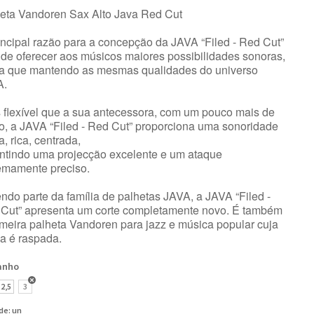
eta Vandoren Sax Alto Java Red Cut
incipal razão para a concepção da JAVA “Filed - Red Cut”
a de oferecer aos músicos maiores possibilidades sonoras,
a que mantendo as mesmas qualidades do universo
A.
 flexível que a sua antecessora, com um pouco mais de
o, a JAVA “Filed - Red Cut” proporciona uma sonoridade
a, rica, centrada,
ntindo uma projecção excelente e um ataque
emamente preciso.
ndo parte da família de palhetas JAVA, a JAVA “Filed -
Cut” apresenta um corte completamente novo. É também
imeira palheta Vandoren para jazz e música popular cuja
a é raspada.
anho
2,5
3
de: un