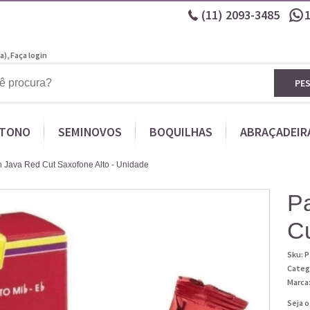
(11)
2093-3485
a),
Faça login
PE
ITONO
SEMINOVOS
BOQUILHAS
ABRAÇADEIR
 Java Red Cut Saxofone Alto - Unidade
P
Cu
Sku:
P
Categ
Marca
Seja o