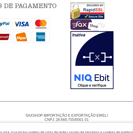
 DE PAGAMENTO
SAXSHOP IMPORTAÇÃO E EXPORTAÇÃO EIRELI
CNPJ: 28.660.755/0001-31
LOJA VIRTUAL CRIADA POR
te. Isso inclui cookies de sites de redes sociais de terceiros e cookies de public