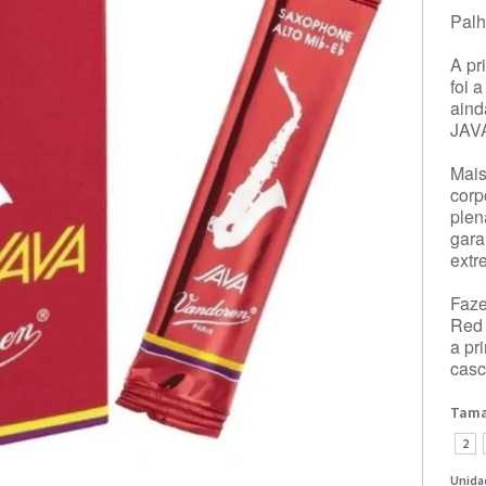
Palh
A pr
foi 
aind
JAV
Mais
corp
plen
gara
extr
Faze
Red 
a pr
casc
Tam
2
Unida