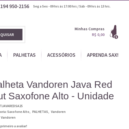
1194
950-2156
Seg a Sex - 09 hrs às 17:00 hrs / Sáb - 09 hrs às 13 hrs.
Minhas Compras
SQUISAR
R$ 0,00
A
PALHETAS
ACESSÓRIOS
APRENDA SAX!
alheta Vandoren Java Red
t Saxofone Alto - Unidade
TJAVAREDSA25
oria:
Saxofone Alto
PALHETAS
Vandoren
:
Vandoren
 primeiro a avaliar!