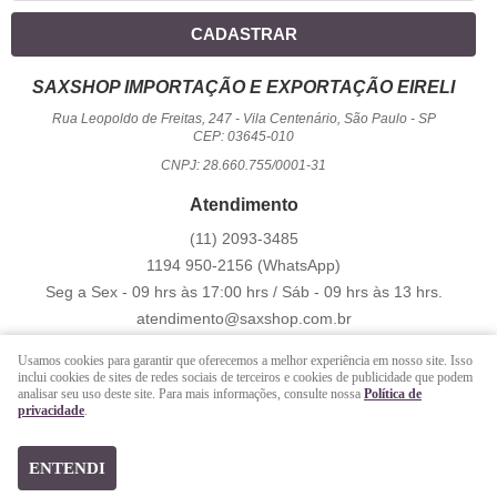
CADASTRAR
SAXSHOP IMPORTAÇÃO E EXPORTAÇÃO EIRELI
Rua Leopoldo de Freitas, 247
-
Vila Centenário, São Paulo
-
SP
CEP: 03645-010
CNPJ: 28.660.755/0001-31
Atendimento
(11)
2093-3485
1194
950-2156
(WhatsApp)
Seg a Sex - 09 hrs às 17:00 hrs / Sáb - 09 hrs às 13 hrs.
atendimento@saxshop.com.br
Usamos cookies para garantir que oferecemos a melhor experiência em nosso site. Isso
inclui cookies de sites de redes sociais de terceiros e cookies de publicidade que podem
LOJA VIRTUAL CRIADA POR
analisar seu uso deste site. Para mais informações, consulte nossa
Política de
privacidade
.
https://www.saxshop.com.br/file/exportacao/xml-shopback-.xml
ENTENDI