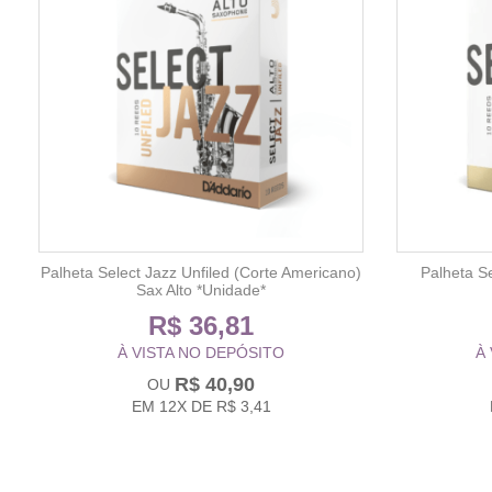
Palheta Select Jazz Unfiled (Corte Americano)
Palheta Se
Sax Alto *Unidade*
R$ 36,81
À VISTA NO DEPÓSITO
À
R$ 40,90
EM
12X
DE
R$ 3,41