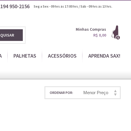
1194
950-2156
Seg a Sex - 09 hrs às 17:00 hrs / Sáb - 09 hrs às 13 hrs.
Minhas Compras
SQUISAR
R$ 0,00
A
PALHETAS
ACESSÓRIOS
APRENDA SAX!
Menor Preço
ORDENAR POR