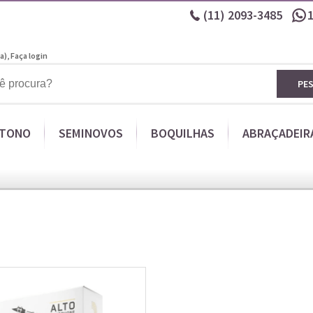
(11)
2093-3485
a),
Faça login
PE
ITONO
SEMINOVOS
BOQUILHAS
ABRAÇADEIR