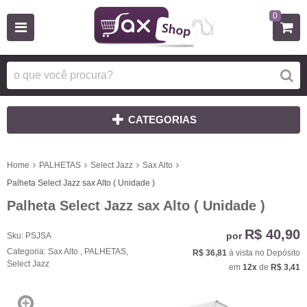
0
CATEGORIAS
Home
PALHETAS
Select Jazz
Sax Alto
Palheta Select Jazz sax Alto ( Unidade )
Palheta Select Jazz sax Alto ( Unidade )
R$ 40,90
por
Sku:
PSJSA
Categoria:
Sax Alto
,
PALHETAS
,
R$ 36,81
à vista no Depósito
Select Jazz
em
12x
de
R$ 3,41