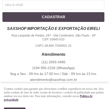
CADASTRAR
SAXSHOP IMPORTAÇÃO E EXPORTAÇÃO EIRELI
Rua Leopoldo de Freitas, 247
-
Vila Centenário, São Paulo
-
SP
CEP: 03645-010
CNPJ: 28.660.755/0001-31
Atendimento
(11)
2093-3485
1194
950-2156
(WhatsApp)
Seg a Sex - 09 hrs às 17:00 hrs / Sáb - 09 hrs às 13 hrs.
atendimento@saxshop.com.br
Usamos cookies para garantir que oferecemos a melhor experiência em nosso site. Isso
inclui cookies de sites de redes sociais de terceiros e cookies de publicidade que podem
LOJA VIRTUAL CRIADA POR
analisar seu uso deste site. Para mais informações, consulte nossa
Política de
privacidade
.
https://www.saxshop.com.br/file/exportacao/xml-shopback-.xml