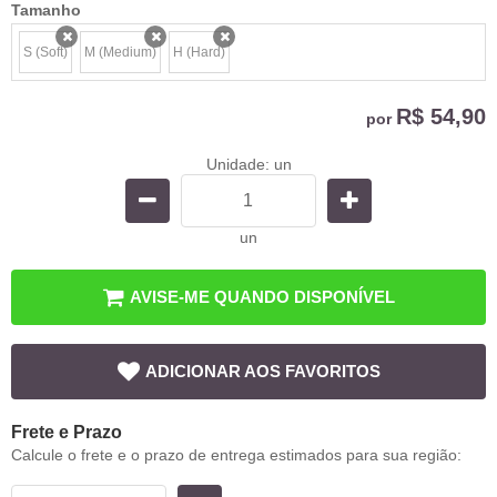
Tamanho
S (Soft)
M (Medium)
H (Hard)
x
x
x
R$ 54,90
por
Unidade: un
un
AVISE-ME QUANDO DISPONÍVEL
ADICIONAR AOS FAVORITOS
Frete e Prazo
Calcule o frete e o prazo de entrega estimados para sua região: