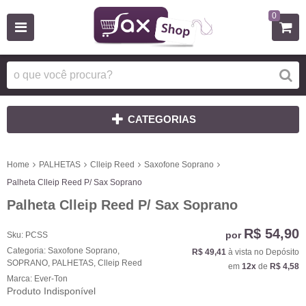
0
CATEGORIAS
Home
PALHETAS
Clleip Reed
Saxofone Soprano
Palheta Clleip Reed P/ Sax Soprano
Palheta Clleip Reed P/ Sax Soprano
R$ 54,90
por
Sku:
PCSS
Categoria:
Saxofone Soprano
,
R$ 49,41
à vista no Depósito
SOPRANO
,
PALHETAS
,
Clleip Reed
em
12x
de
R$ 4,58
Marca:
Ever-Ton
Produto Indisponível