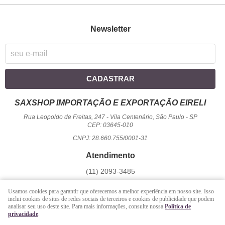
Newsletter
CADASTRAR
SAXSHOP IMPORTAÇÃO E EXPORTAÇÃO EIRELI
Rua Leopoldo de Freitas, 247
-
Vila Centenário, São Paulo
-
SP
CEP: 03645-010
CNPJ: 28.660.755/0001-31
Atendimento
(11)
2093-3485
1194
950-2156
(WhatsApp)
Usamos cookies para garantir que oferecemos a melhor experiência em nosso site. Isso
Seg a Sex - 09 hrs às 17:00 hrs / Sáb - 09 hrs às 13 hrs.
inclui cookies de sites de redes sociais de terceiros e cookies de publicidade que podem
analisar seu uso deste site. Para mais informações, consulte nossa
Política de
atendimento@saxshop.com.br
privacidade
.