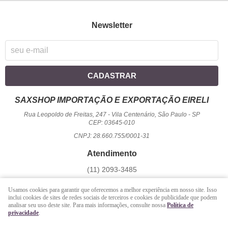
Newsletter
CADASTRAR
SAXSHOP IMPORTAÇÃO E EXPORTAÇÃO EIRELI
Rua Leopoldo de Freitas, 247
-
Vila Centenário, São Paulo
-
SP
CEP: 03645-010
CNPJ: 28.660.755/0001-31
Atendimento
(11)
2093-3485
1194
950-2156
(WhatsApp)
Usamos cookies para garantir que oferecemos a melhor experiência em nosso site. Isso
Seg a Sex - 09 hrs às 17:00 hrs / Sáb - 09 hrs às 13 hrs.
inclui cookies de sites de redes sociais de terceiros e cookies de publicidade que podem
analisar seu uso deste site. Para mais informações, consulte nossa
Política de
atendimento@saxshop.com.br
privacidade
.