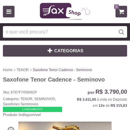
0
CATEGORIAS
Home
TENOR
Saxofone Tenor Cadence - Seminovo
Saxofone Tenor Cadence - Seminovo
R$ 3.790,00
por
Sku:
6787F7458462F
Categoria:
TENOR
,
SEMINOVOS
,
R$ 3.411,00
à vista no Depósito
Saxofones Seminovos
em
12x
de
R$ 315,83
LANÇAMENTO
Produto Indisponível