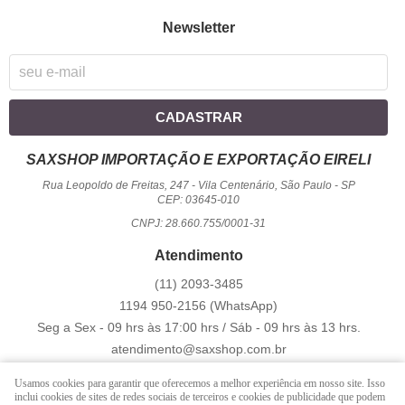
Newsletter
CADASTRAR
SAXSHOP IMPORTAÇÃO E EXPORTAÇÃO EIRELI
Rua Leopoldo de Freitas, 247
-
Vila Centenário, São Paulo
-
SP
CEP: 03645-010
CNPJ: 28.660.755/0001-31
Atendimento
(11)
2093-3485
1194
950-2156
(WhatsApp)
Seg a Sex - 09 hrs às 17:00 hrs / Sáb - 09 hrs às 13 hrs.
atendimento@saxshop.com.br
Usamos cookies para garantir que oferecemos a melhor experiência em nosso site. Isso
inclui cookies de sites de redes sociais de terceiros e cookies de publicidade que podem
LOJA VIRTUAL CRIADA POR