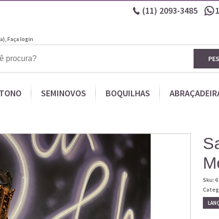
(11)
2093-3485
a),
Faça login
PE
ITONO
SEMINOVOS
BOQUILHAS
ABRAÇADEIR
Sa
M
Sku:
6
Categ
LAN