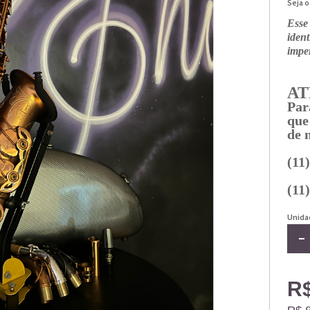
Seja o
Esse
iden
imper
AT
Par
que
de 
(11
(11
Unida
R$