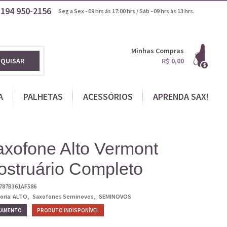
1194
950-2156
Seg a Sex - 09 hrs às 17:00 hrs / Sáb - 09 hrs às 13 hrs.
Minhas Compras
SQUISAR
R$ 0,00
A
PALHETAS
ACESSÓRIOS
APRENDA SAX!
xofone Alto Vermont
ostruário Completo
787B361AF586
oria:
ALTO
Saxofones Seminovos
SEMINOVOS
ÇAMENTO
PRODUTO INDISPONÍVEL