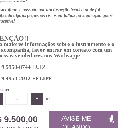
 primeiro a avaliar!
 saxofone é passado por um inspeção técnica onde foi
tificado alguns pequenos riscos ou falhas na laqueação quase
septível.
ENÇÃO!!
a maiores informações sobre o instrumento e o
 acompanha, favor entrar em contato com um
nossos vendedores nos Wathsapp:
) 9 5950-8744 LUIZ
) 9 4950-2912 FELIPE
de: un
un
 9.500,00
AVISE-ME
QUANDO