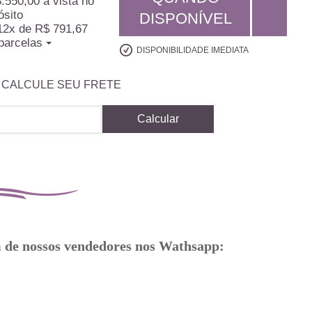
.550,00
à vista no
ósito
DISPONÍVEL
12x
de
R$ 791,67
parcelas
DISPONIBILIDADE IMEDIATA
CALCULE SEU FRETE
Calcular
m de nossos vendedores nos Wathsapp: