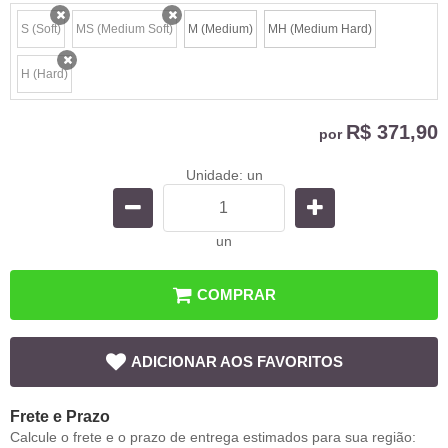
S (Soft)
MS (Medium Soft)
M (Medium)
MH (Medium Hard)
x
x
H (Hard)
x
R$ 371,90
por
Unidade: un
un
COMPRAR
ADICIONAR AOS FAVORITOS
Frete e Prazo
Calcule o frete e o prazo de entrega estimados para sua região: