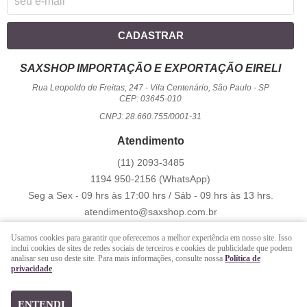
CADASTRAR
SAXSHOP IMPORTAÇÃO E EXPORTAÇÃO EIRELI
Rua Leopoldo de Freitas, 247
-
Vila Centenário, São Paulo
-
SP
CEP: 03645-010
CNPJ: 28.660.755/0001-31
Atendimento
(11)
2093-3485
1194
950-2156
(WhatsApp)
Seg a Sex - 09 hrs às 17:00 hrs / Sáb - 09 hrs às 13 hrs.
atendimento@saxshop.com.br
Usamos cookies para garantir que oferecemos a melhor experiência em nosso site. Isso
inclui cookies de sites de redes sociais de terceiros e cookies de publicidade que podem
LOJA VIRTUAL CRIADA POR
analisar seu uso deste site. Para mais informações, consulte nossa
Política de
privacidade
.
https://www.saxshop.com.br/file/exportacao/xml-shopback-.xml
ENTENDI