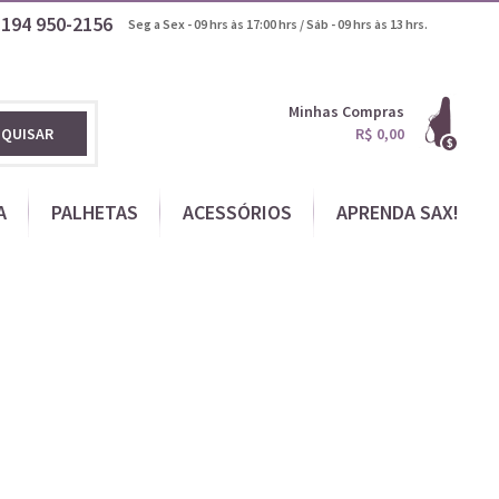
1194
950-2156
Seg a Sex - 09 hrs às 17:00 hrs / Sáb - 09 hrs às 13 hrs.
Minhas Compras
SQUISAR
R$ 0,00
A
PALHETAS
ACESSÓRIOS
APRENDA SAX!