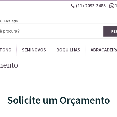
(11)
2093-3485
a),
Faça login
PE
ITONO
SEMINOVOS
BOQUILHAS
ABRAÇADEIR
mento
Solicite um Orçamento