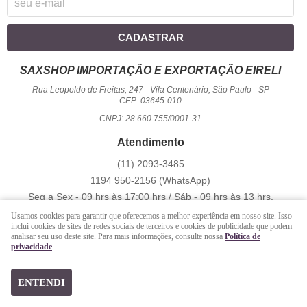
CADASTRAR
SAXSHOP IMPORTAÇÃO E EXPORTAÇÃO EIRELI
Rua Leopoldo de Freitas, 247
-
Vila Centenário, São Paulo
-
SP
CEP: 03645-010
CNPJ: 28.660.755/0001-31
Atendimento
(11)
2093-3485
1194
950-2156
(WhatsApp)
Seg a Sex - 09 hrs às 17:00 hrs / Sáb - 09 hrs às 13 hrs.
atendimento@saxshop.com.br
Usamos cookies para garantir que oferecemos a melhor experiência em nosso site. Isso
inclui cookies de sites de redes sociais de terceiros e cookies de publicidade que podem
analisar seu uso deste site. Para mais informações, consulte nossa
Política de
privacidade
.
LOJA VIRTUAL CRIADA POR
https://www.saxshop.com.br/file/exportacao/xml-shopback-.xml
ENTENDI