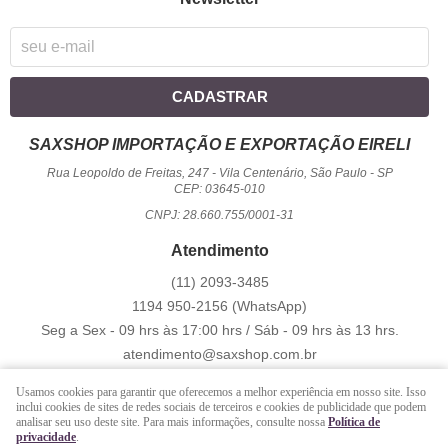
CADASTRAR
SAXSHOP IMPORTAÇÃO E EXPORTAÇÃO EIRELI
Rua Leopoldo de Freitas, 247
-
Vila Centenário, São Paulo
-
SP
CEP: 03645-010
CNPJ: 28.660.755/0001-31
Atendimento
(11)
2093-3485
1194
950-2156
(WhatsApp)
Seg a Sex - 09 hrs às 17:00 hrs / Sáb - 09 hrs às 13 hrs.
atendimento@saxshop.com.br
Usamos cookies para garantir que oferecemos a melhor experiência em nosso site. Isso
inclui cookies de sites de redes sociais de terceiros e cookies de publicidade que podem
LOJA VIRTUAL CRIADA POR
analisar seu uso deste site. Para mais informações, consulte nossa
Política de
privacidade
.
https://www.saxshop.com.br/file/exportacao/xml-shopback-.xml