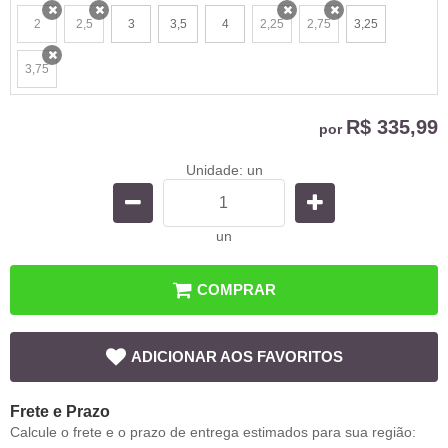
2
2,5
3
3,5
4
2,25
2,75
3,25
x
x
x
x
3,75
x
R$ 335,99
por
Unidade: un
un
COMPRAR
ADICIONAR AOS FAVORITOS
Frete e Prazo
Calcule o frete e o prazo de entrega estimados para sua região: