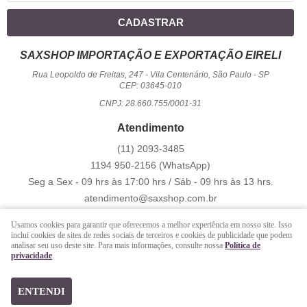
CADASTRAR
SAXSHOP IMPORTAÇÃO E EXPORTAÇÃO EIRELI
Rua Leopoldo de Freitas, 247
-
Vila Centenário, São Paulo
-
SP
CEP: 03645-010
CNPJ: 28.660.755/0001-31
Atendimento
(11)
2093-3485
1194
950-2156
(WhatsApp)
Seg a Sex - 09 hrs às 17:00 hrs / Sáb - 09 hrs às 13 hrs.
atendimento@saxshop.com.br
Usamos cookies para garantir que oferecemos a melhor experiência em nosso site. Isso
inclui cookies de sites de redes sociais de terceiros e cookies de publicidade que podem
LOJA VIRTUAL CRIADA POR
analisar seu uso deste site. Para mais informações, consulte nossa
Política de
privacidade
.
https://www.saxshop.com.br/file/exportacao/xml-shopback-.xml
ENTENDI