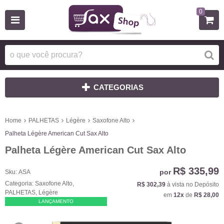
0
CATEGORIAS
Home
PALHETAS
Légère
Saxofone Alto
Palheta Légère American Cut Sax Alto
Palheta Légère American Cut Sax Alto
R$ 335,99
por
Sku:
ASA
Categoria:
Saxofone Alto
,
R$ 302,39
à vista no Depósito
PALHETAS
,
Légère
em
12x
de
R$ 28,00
LANÇAMENTO