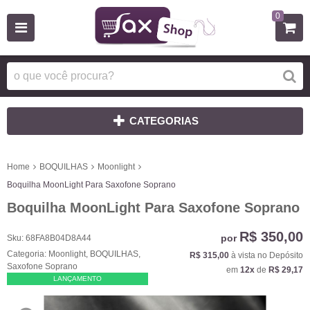
0
CATEGORIAS
Home
BOQUILHAS
Moonlight
Boquilha MoonLight Para Saxofone Soprano
Boquilha MoonLight Para Saxofone Soprano
R$ 350,00
por
Sku:
68FA8B04D8A44
Categoria:
Moonlight
,
BOQUILHAS
,
R$ 315,00
à vista no Depósito
Saxofone Soprano
em
12x
de
R$ 29,17
LANÇAMENTO