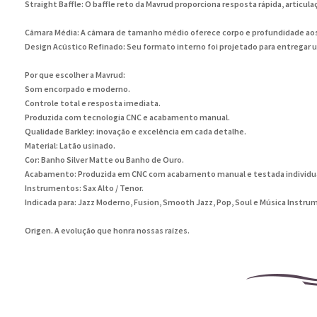
Straight Baffle: O baffle reto da Mavrud proporciona resposta rápida, articu
Câmara Média: A câmara de tamanho médio oferece corpo e profundidade aos 
Design Acústico Refinado: Seu formato interno foi projetado para entregar u
Por que escolher a Mavrud:
Som encorpado e moderno.
Controle total e resposta imediata.
Produzida com tecnologia CNC e acabamento manual.
Qualidade Barkley: inovação e excelência em cada detalhe.
Material: Latão usinado.
Cor: Banho Silver Matte ou Banho de Ouro.
Acabamento: Produzida em CNC com acabamento manual e testada individ
Instrumentos: Sax Alto / Tenor.
Indicada para: Jazz Moderno, Fusion, Smooth Jazz, Pop, Soul e Música Inst
Origen. A evolução que honra nossas raízes.