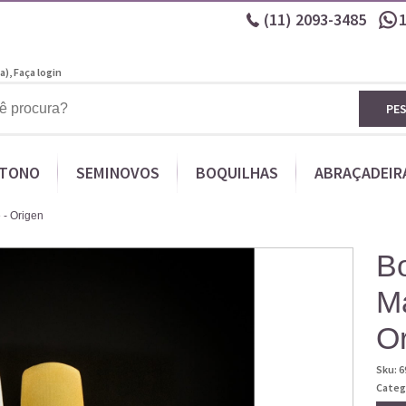
(11)
2093-3485
a),
Faça login
PE
ITONO
SEMINOVOS
BOQUILHAS
ABRAÇADEIR
 - Origen
Bo
M
O
Sku:
6
Categ