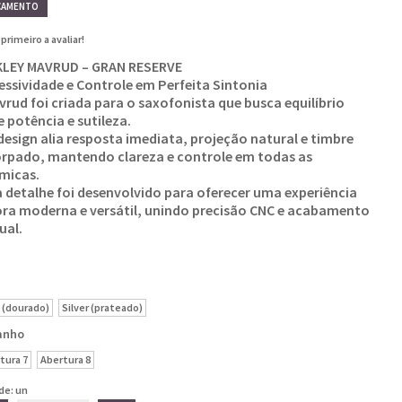
ÇAMENTO
 primeiro a avaliar!
LEY MAVRUD – GRAN RESERVE
essividade e Controle em Perfeita Sintonia
vrud foi criada para o saxofonista que busca equilíbrio
e potência e sutileza.
design alia resposta imediata, projeção natural e timbre
rpado, mantendo clareza e controle em todas as
micas.
 detalhe foi desenvolvido para oferecer uma experiência
ra moderna e versátil, unindo precisão CNC e acabamento
ual.
 (dourado)
Silver (prateado)
anho
tura 7
Abertura 8
de: un