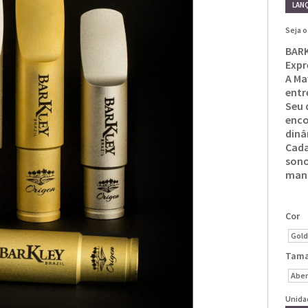
LAN
Seja o
BARK
Expr
A Ma
entr
Seu 
enco
dinâ
Cada
sono
man
Cor
Gold
Tam
Aber
Unida