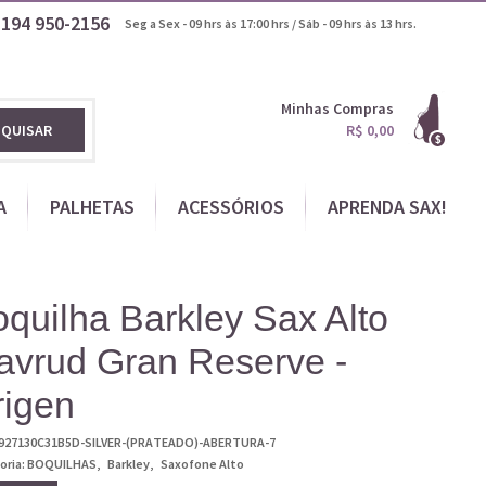
1194
950-2156
Seg a Sex - 09 hrs às 17:00 hrs / Sáb - 09 hrs às 13 hrs.
Minhas Compras
SQUISAR
R$ 0,00
A
PALHETAS
ACESSÓRIOS
APRENDA SAX!
quilha Barkley Sax Alto
avrud Gran Reserve -
rigen
927130C31B5D-SILVER-(PRATEADO)-ABERTURA-7
oria:
BOQUILHAS
Barkley
Saxofone Alto