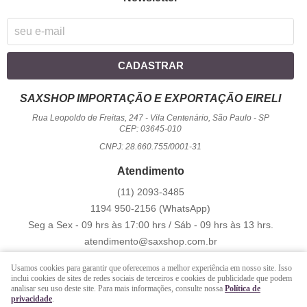
CADASTRAR
SAXSHOP IMPORTAÇÃO E EXPORTAÇÃO EIRELI
Rua Leopoldo de Freitas, 247
-
Vila Centenário, São Paulo
-
SP
CEP: 03645-010
CNPJ: 28.660.755/0001-31
Atendimento
(11)
2093-3485
1194
950-2156
(WhatsApp)
Seg a Sex - 09 hrs às 17:00 hrs / Sáb - 09 hrs às 13 hrs.
atendimento@saxshop.com.br
Usamos cookies para garantir que oferecemos a melhor experiência em nosso site. Isso
inclui cookies de sites de redes sociais de terceiros e cookies de publicidade que podem
LOJA VIRTUAL CRIADA POR
analisar seu uso deste site. Para mais informações, consulte nossa
Política de
privacidade
.
https://www.saxshop.com.br/file/exportacao/xml-shopback-.xml