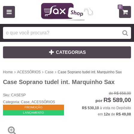
0
CATEGORIAS
Home
ACESSÓRIOS
Case
Case Soprano tudel int. Marquinho Sax
Case Soprano tudel int. Marquinho Sax
de
R$ 658,00
Sku:
CASESP
R$ 589,00
por
Categoria:
Case
,
ACESSÓRIOS
PROMOÇÃO
R$ 530,10
à vista no Depósito
LANÇAMENTO
em
12x
de
R$ 49,08