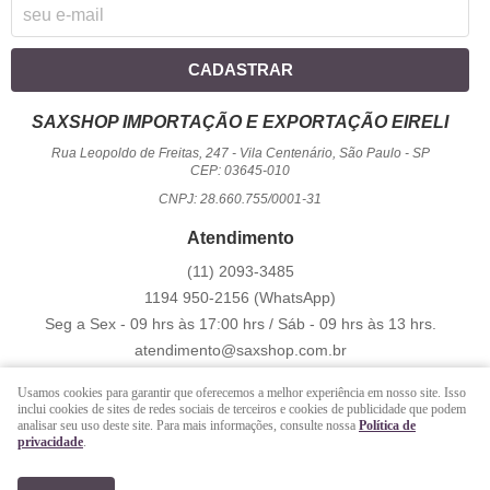
CADASTRAR
SAXSHOP IMPORTAÇÃO E EXPORTAÇÃO EIRELI
Rua Leopoldo de Freitas, 247
-
Vila Centenário, São Paulo
-
SP
CEP: 03645-010
CNPJ: 28.660.755/0001-31
Atendimento
(11)
2093-3485
1194
950-2156
(WhatsApp)
Seg a Sex - 09 hrs às 17:00 hrs / Sáb - 09 hrs às 13 hrs.
atendimento@saxshop.com.br
Usamos cookies para garantir que oferecemos a melhor experiência em nosso site. Isso
inclui cookies de sites de redes sociais de terceiros e cookies de publicidade que podem
LOJA VIRTUAL CRIADA POR
analisar seu uso deste site. Para mais informações, consulte nossa
Política de
privacidade
.
https://www.saxshop.com.br/file/exportacao/xml-shopback-.xml