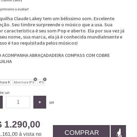
 primeiro a avaliar!
quilha Claude Lakey tem um bélissimo som. Excelente
eção. Seu timbre surpreende o músico que a usa. Sua
r característica é seu som Pop e aberto. Ela por sua vez já
seu nome, sua marca, ela já é conhecida mundialmente e
isso é tao requisitada pelos músicos!
O ACOMPANHA ABRAÇADADEIRA COMPASS COM COBRE
UILHA
tura 9
Abertura 8*3
4*3
de: un
un
 1.290,00
COMPRAR
.161,00
à vista no