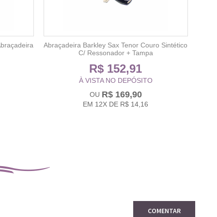
Abraçadeira
Abraçadeira Barkley Sax Tenor Couro Sintético
Boquil
C/ Ressonador + Tampa
R$ 152,91
À VISTA NO DEPÓSITO
R$ 169,90
EM
12X
DE
R$ 14,16
COMENTAR