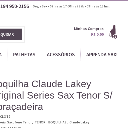
1194
950-2156
Seg a Sex - 09 hrs às 17:00 hrs / Sáb - 09 hrs às 13 hrs.
Minhas Compras
SQUISAR
R$ 0,00
A
PALHETAS
ACESSÓRIOS
APRENDA SAX!
oquilha Claude Lakey
iginal Series Sax Tenor S/
braçadeira
CLOT9
oria:
Saxofone Tenor
TENOR
BOQUILHAS
Claude Lakey
:
Claude Lakey