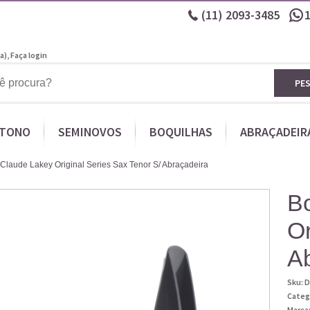
(11)
2093-3485
a),
Faça login
PE
ITONO
SEMINOVOS
BOQUILHAS
ABRAÇADEIR
Claude Lakey Original Series Sax Tenor S/ Abraçadeira
B
Or
A
Sku:
D
Categ
Marca