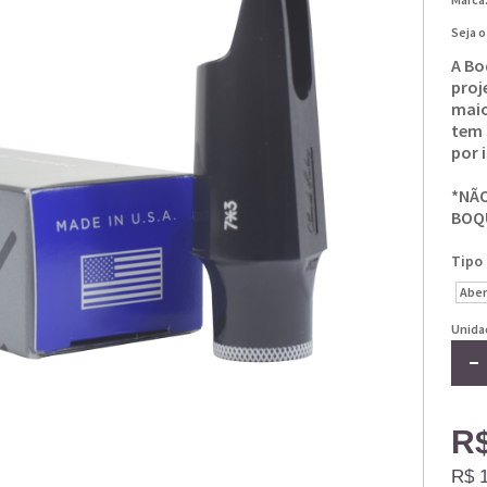
Seja o
A Bo
proj
maio
tem 
por 
*NÃ
BOQ
Tipo
Aber
Unida
R$
R$ 1