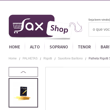
Seja bem-vindo(
HOME
ALTO
SOPRANO
TENOR
BAR
Home
PALHETAS
Rigotti
Saxofone Barítono
Palheta Rigotti