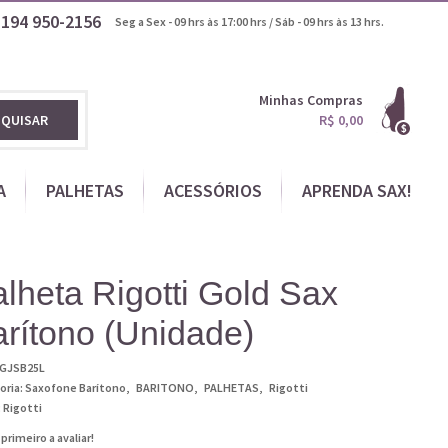
1194
950-2156
Seg a Sex - 09 hrs às 17:00 hrs / Sáb - 09 hrs às 13 hrs.
Minhas Compras
SQUISAR
R$ 0,00
A
PALHETAS
ACESSÓRIOS
APRENDA SAX!
lheta Rigotti Gold Sax
rítono (Unidade)
GJSB25L
oria:
Saxofone Barítono
BARITONO
PALHETAS
Rigotti
:
Rigotti
 primeiro a avaliar!