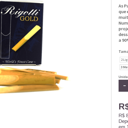
As P
que 
muit
Nume
proj
dess
a 90
Tam
2 Li
3 M
Unida
R$
R$ 
Dep
em