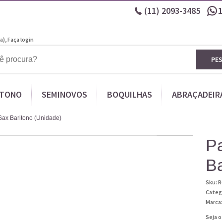
(11)
2093-3485
a),
Faça login
PE
ITONO
SEMINOVOS
BOQUILHAS
ABRAÇADEIR
 Sax Baritono (Unidade)
Pa
Ba
Sku:
R
Categ
Marca
Seja o