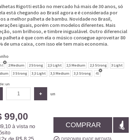
alhetas Rigotti estão no mercado há mais de 30 anos, só
ela está chegando ao Brasil agora e é considerada por
os a melhor palheta de bambu. Novidade no Brasil,
rações iguais, porém com modelos diferentes. Mais
eção, som brilhoso, e timbre inigualável. Outro diferencial
a palheta é que com ela o músico consegue aproveitar 80
% de uma caixa, com isso ele tem mais economia.
anho
ght
2 Medium
2 Strong
2,5 Light
2,5 Medium
2,5 Strong
3 Light
edium
3 Strong
3,5 Light
3,5 Medium
3,5 Strong
4S
de: un
un
 99,00
COMPRAR
89,10
à vista no
ósito
12x
de
R$ 8,25
DISPONIBILIDADE IMEDIATA